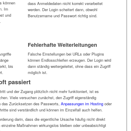
ls können
dass Anmeldedaten nicht korrekt verarbeitet
n. Im
werden. Der Login scheitert dann, obwohl
bst und
Benutzername und Passwort richtig sind.
.
Fehlerhafte Weiterleitungen
ngriffe
Falsche Einstellungen bei URLs oder Plugins
gänge
können Endlosschleifen erzeugen. Der Login wird
rkt, bis
dann ständig weitergeleitet, ohne dass ein Zugriff
t.
möglich ist.
oft passiert
tt und der Zugang plötzlich nicht mehr funktioniert, ist es
chen. Viele versuchen zunächst, den Zugriff eigenständig
ch das Zurücksetzen des Passworts,
Anpassungen im Hosting
oder
ritte sind verständlich und können im Einzelfall auch helfen.
rderung darin, dass die eigentliche Ursache häufig nicht direkt
en einzelne Maßnahmen wirkungslos bleiben oder unbeabsichtigt